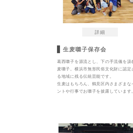
詳細
生麦囃子保存会
葛西囃子を源流とし、下の手流儀を汲
麦囃子。横浜市無形民俗文化財に認定
る地域に残る伝統芸能です。
生麦はもちろん、鶴見区内さまざまな
ントや行事でお囃子を披露しています