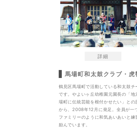
詳細
馬場町和太鼓クラブ・虎
鶴見区馬場町で活動している和太鼓チ
です。やよいヶ丘幼稚園元園長の「地
場町に伝統芸能を根付かせたい」との
から、2008年12月に発足。全員が一
ファミリーのように和気あいあいと練
励んでいます。