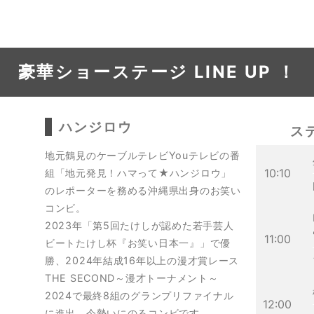
豪華ショーステージ LINE UP ！
ハンジロウ
ス
地元鶴見のケーブルテレビYouテレビの番
10:10
組「地元発見！ハマって★ハンジロウ」
のレポーターを務める沖縄県出身のお笑い
コンビ。
2023年「第5回たけしが認めた若手芸人
11:00
ビートたけし杯『お笑い日本一』」で優
勝、2024年結成16年以上の漫才賞レース
THE SECOND～漫才トーナメント～
2024で最終8組のグランプリファイナル
12:00
に進出。今勢いにのるコンビです。