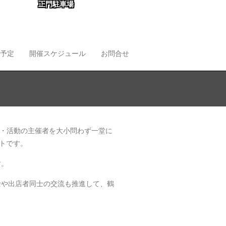
正門駐車場
予定
開催スケジュール
お問合せ
り・活動の主催者を大小問わず一堂に
トです。
す。
士や出店者同士の交流も推進して、鶴