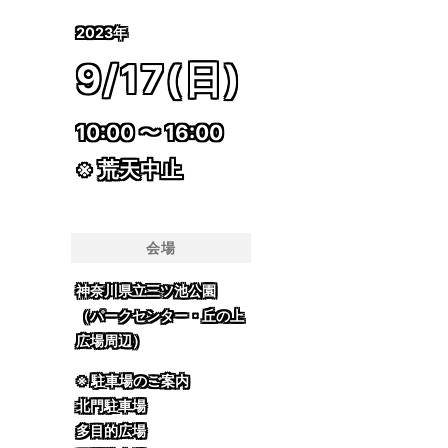
2023年
9/17(日)
10:00 〜 16:00
※ 荒天中止
会場
神奈川県立三ツ池公園
（パークセンター・丘の上
広場周辺）
※ 駐車場のご案内
北門駐車場
多目的広場