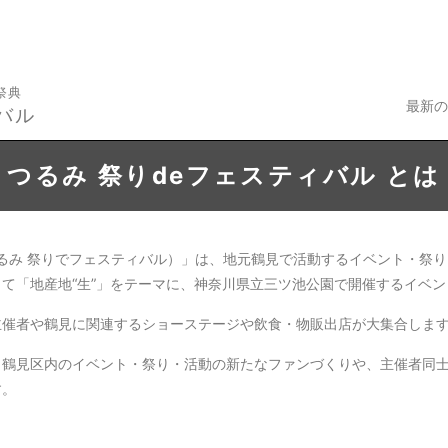
祭典
最新の
バル
つるみ 祭りdeフェスティバル とは
つるみ 祭りでフェスティバル）」は、地元鶴見で活動するイベント・祭
て「地産地“生”」をテーマに、神奈川県立三ツ池公園で開催するイベン
主催者や鶴見に関連するショーステージや飲食・物販出店が大集合しま
、鶴見区内のイベント・祭り・活動の新たなファンづくりや、主催者同
す。