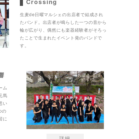
Crossing
生麦de日曜マルシェの出店者で結成され
たバンド。出店者が鳴らした一つの音から
輪が広がり、偶然にも楽器経験者がそろっ
たことで生まれたイベント発のバンドで
す。
響
ーム
元馬
思い
つの
習に
詳細