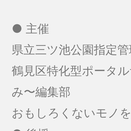
● 主催
県立三ツ池公園指定管
鶴見区特化型ポータ
み〜編集部
おもしろくないモノをお