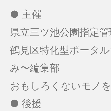
● 主催
県立三ツ池公園指定管
鶴見区特化型ポータ
み〜編集部
おもしろくないモノをお
● 後援