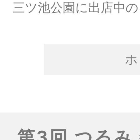
三ツ池公園に出店中の
ホ
第3回 つるみ