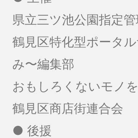
県立三ツ池公園指定管
鶴見区特化型ポータ
み〜編集部
おもしろくないモノをお
鶴見区商店街連合会
● 後援