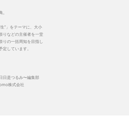
典。
生”」をテーマに、大小
祭りなどの主催者を一堂
祭りの一括周知を目指し
予定しています。
〜日日是つるみ〜編集部
omo株式会社