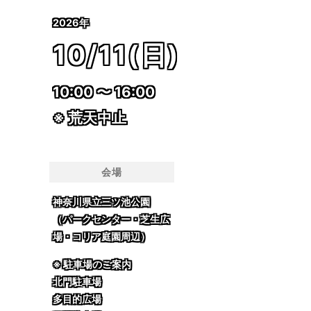
2026年
10/11(日)
10:00 〜 16:00
※ 荒天中止
会場
神奈川県立三ツ池公園
（パークセンター・芝生広
場・コリア庭園周辺）
※ 駐車場のご案内
北門駐車場
多目的広場