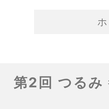
ホ
第2回 つるみ