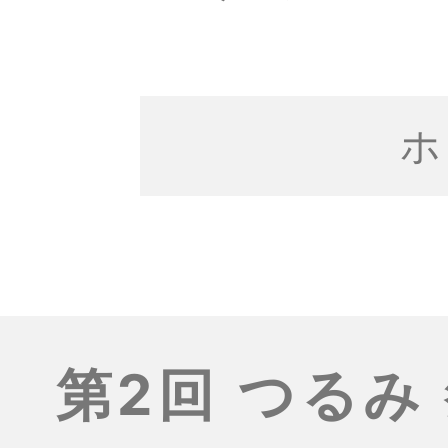
ホ
第2回 つるみ