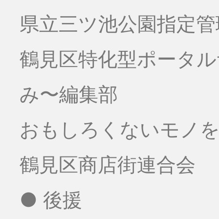
県立三ツ池公園指定管
鶴見区特化型ポータ
み〜編集部
おもしろくないモノをお
鶴見区商店街連合会
● 後援