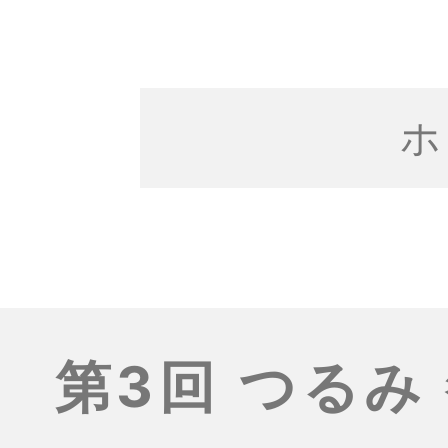
ホ
第3回 つるみ