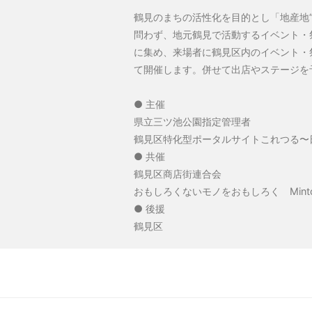
鶴見のまちの活性化を目的とし「地産地“
問わず、地元鶴見で活動するイベント・
に集め、来場者に鶴見区内のイベント・
て開催します。併せて出店やステージを
● 主催
県立三ツ池公園指定管理者
鶴見区特化型ポータルサイトこれつる
● 共催
鶴見区商店街連合会
おもしろくないモノをおもしろく Mint
● 後援
鶴見区