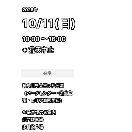
2026年
10/11(日)
10:00 〜 16:00
※ 荒天中止
会場
神奈川県立三ツ池公園
（パークセンター・芝生広
場・コリア庭園周辺）
※ 駐車場のご案内
北門駐車場
多目的広場